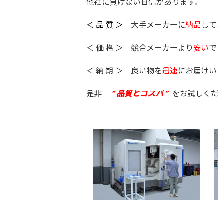
他社に負けない自信があります。
＜ 品 質 ＞
大手メーカーに
納品
して
＜ 価 格 ＞ 競合
メーカーより
安い
で
＜ 納 期 ＞ 良い物を
迅速
にお届けい
是非
“ 品質とコスパ ”
をお試しくだ