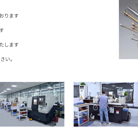
おります
す
たします
さい。