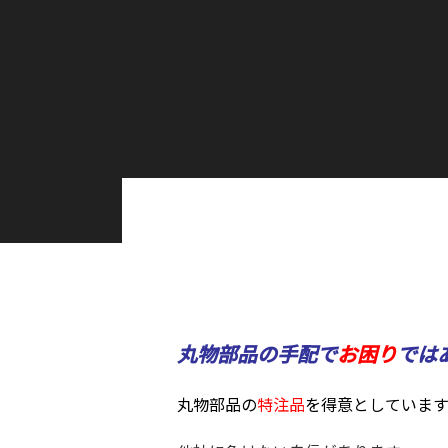
丸物部品の手配で
お困り
では
丸物部品の
特注品
を得意としています